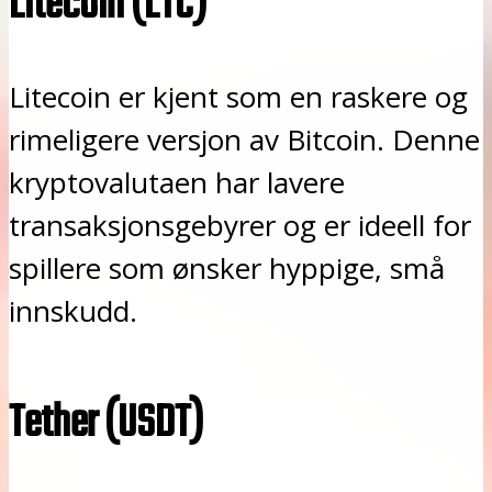
Litecoin (LTC)
Litecoin er kjent som en raskere og
rimeligere versjon av Bitcoin. Denne
kryptovalutaen har lavere
transaksjonsgebyrer og er ideell for
spillere som ønsker hyppige, små
innskudd.
Tether (USDT)