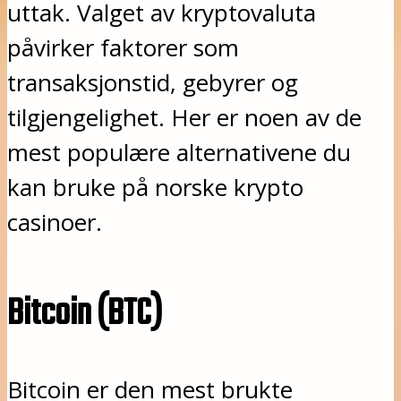
uttak. Valget av kryptovaluta
påvirker faktorer som
transaksjonstid, gebyrer og
tilgjengelighet. Her er noen av de
mest populære alternativene du
kan bruke på norske krypto
casinoer.
Bitcoin (BTC)
Bitcoin er den mest brukte