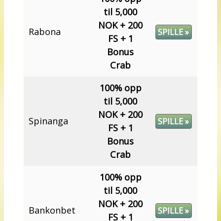
til 5,000
NOK + 200
Rabona
SPILLE »
FS + 1
Bonus
Crab
100% opp
til 5,000
NOK + 200
Spinanga
SPILLE »
FS + 1
Bonus
Crab
100% opp
til 5,000
NOK + 200
Bankonbet
SPILLE »
FS + 1