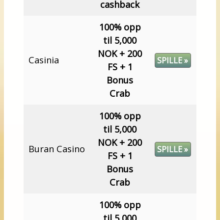
cashback
100% opp
til 5,000
NOK + 200
Casinia
SPILLE »
FS + 1
Bonus
Crab
100% opp
til 5,000
NOK + 200
Buran Casino
SPILLE »
FS + 1
Bonus
Crab
100% opp
til 5,000