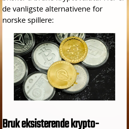
de vanligste alternativene for
norske spillere:
Bruk eksisterende krypto-