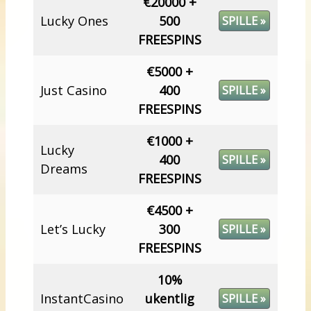
€20000 +
Lucky Ones
500
SPILLE »
FREESPINS
€5000 +
Just Casino
400
SPILLE »
FREESPINS
€1000 +
Lucky
400
SPILLE »
Dreams
FREESPINS
€4500 +
Let’s Lucky
300
SPILLE »
FREESPINS
10%
InstantCasino
ukentlig
SPILLE »