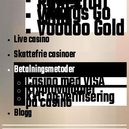
Runecraft
Vikings Go
Wild
Voodoo Gold
Live casino
Skattefrie casinoer
Betalningsmetoder
Casino med VISA
Kryptovalutaer
KYC og verifisering
på casino
Blogg