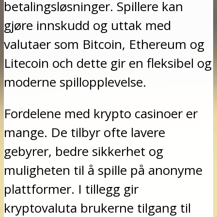
betalingsløsninger. Spillere kan
gjøre innskudd og uttak med
valutaer som Bitcoin, Ethereum og
Litecoin och dette gir en fleksibel og
moderne spillopplevelse.
Fordelene med krypto casinoer er
mange. De tilbyr ofte lavere
gebyrer, bedre sikkerhet og
muligheten til å spille på anonyme
plattformer. I tillegg gir
kryptovaluta brukerne tilgang til