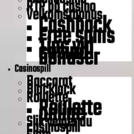
RTP på casino
Velkomstbonus
Cashback
Free spins
Tips vid
casino
bonuser
Casinospill
Baccarat
Blackjack
Roulette
Roulette
online
Slik velger du
casinospill