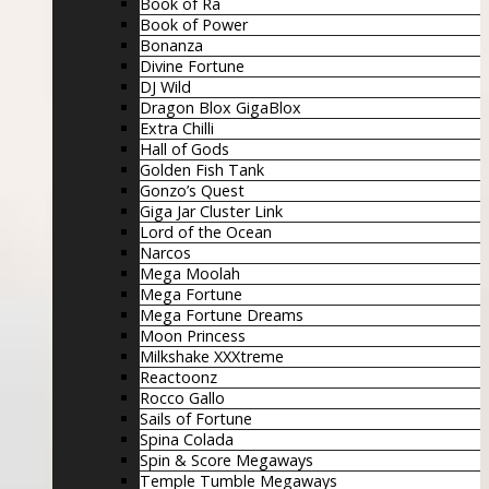
Book of Ra
Book of Power
Bonanza
Divine Fortune
DJ Wild
Dragon Blox GigaBlox
Extra Chilli
Hall of Gods
Golden Fish Tank
Gonzo’s Quest
Giga Jar Cluster Link
Lord of the Ocean
Narcos
Mega Moolah
Mega Fortune
Mega Fortune Dreams
Moon Princess
Milkshake XXXtreme
Reactoonz
Rocco Gallo
Sails of Fortune
Spina Colada
Spin & Score Megaways
Temple Tumble Megaways