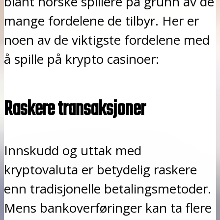
blant norske spillere på grunn av de
mange fordelene de tilbyr. Her er
noen av de viktigste fordelene med
å spille på krypto casinoer:
Raskere transaksjoner
Innskudd og uttak med
kryptovaluta er betydelig raskere
enn tradisjonelle betalingsmetoder.
Mens bankoverføringer kan ta flere