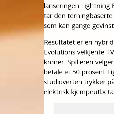
lanseringen Lightning B
tar den terning­baserte
som kan gange gevinst
Resultatet er en hybrid
Evolutions velkjente T
kroner. Spilleren velge
betale et 50 prosent Lig
studio­verten trykker 
elektrisk kjempeutbeta