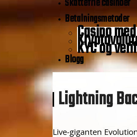
Skattefrie casinoer
Betalningsmetoder
Casino med
Kryptovalut
KYC og veri
Blogg
Lightning Bac
Live-giganten Evolutio