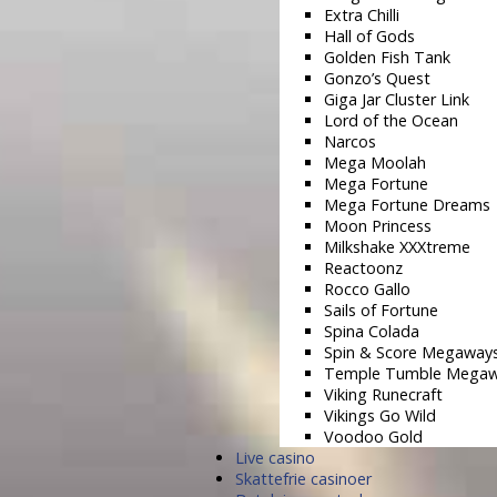
Extra Chilli
Hall of Gods
Golden Fish Tank
Gonzo’s Quest
Giga Jar Cluster Link
Lord of the Ocean
Narcos
Mega Moolah
Mega Fortune
Mega Fortune Dreams
Moon Princess
Milkshake XXXtreme
Reactoonz
Rocco Gallo
Sails of Fortune
Spina Colada
Spin & Score Megaway
Temple Tumble Mega
Viking Runecraft
Vikings Go Wild
Voodoo Gold
Live casino
Skattefrie casinoer