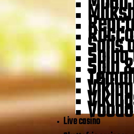
Moon 
Milks
React
Rocco
Sails 
Spina
Spin 
Templ
Viking
Viking
Voodo
Live casino