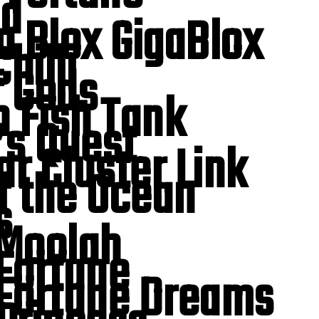
ld
n Blox GigaBlox
hilli
f Gods
 Fish Tank
’s Quest
ar Cluster Link
f the Ocean
s
Moolah
Fortune
Fortune Dreams