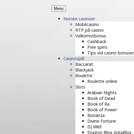
Menu
Norske casinoer
Mobilcasino
RTP på casino
Velkomstbonus
Cashback
Free spins
Tips vid casino bonuser
Casinospill
Baccarat
Blackjack
Roulette
Roulette online
Slots
Arabian Nights
Book of Dead
Book of Ra
Book of Power
Bonanza
Divine Fortune
DJ Wild
Dragon Blox GigaBlox