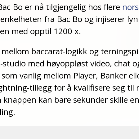
ac Bo er nå tilgjengelig hos flere
nors
 enkelheten fra Bac Bo og injiserer ly
en med opptil 1200 x.
 mellom baccarat-logikk og terningspil
V-studio med høyoppløst video, chat og
r som vanlig mellom Player, Banker el
htning-tillegg for å kvalifisere seg til
på knappen kan bare sekunder skille en
ling.