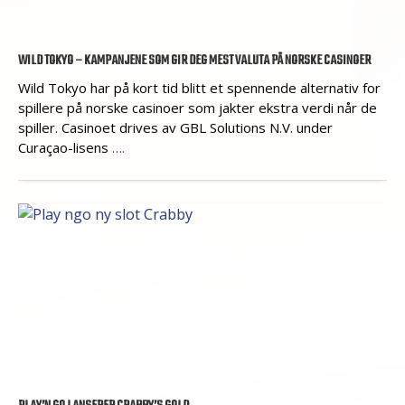
WILD TOKYO – KAMPANJENE SOM GIR DEG MEST VALUTA PÅ NORSKE CASINOER
Wild Tokyo har på kort tid blitt et spennende alternativ for
spillere på norske casinoer som jakter ekstra verdi når de
spiller. Casinoet drives av GBL Solutions N.V. under
Curaçao-lisens
….