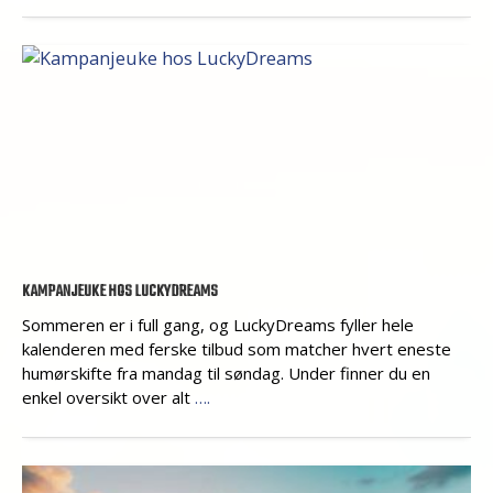
KAMPANJEUKE HOS LUCKYDREAMS
Sommeren er i full gang, og LuckyDreams fyller hele
kalenderen med ferske tilbud som matcher hvert eneste
humørskifte fra mandag til søndag. Under finner du en
enkel oversikt over alt
….