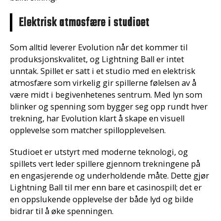
Elektrisk atmosfære i studioet
Som alltid leverer Evolution når det kommer til
produksjonskvalitet, og Lightning Ball er intet
unntak. Spillet er satt i et studio med en elektrisk
atmosfære som virkelig gir spillerne følelsen av å
være midt i begivenhetenes sentrum. Med lyn som
blinker og spenning som bygger seg opp rundt hver
trekning, har Evolution klart å skape en visuell
opplevelse som matcher spillopplevelsen.
Studioet er utstyrt med moderne teknologi, og
spillets vert leder spillere gjennom trekningene på
en engasjerende og underholdende måte. Dette gjør
Lightning Ball til mer enn bare et casinospill; det er
en oppslukende opplevelse der både lyd og bilde
bidrar til å øke spenningen.