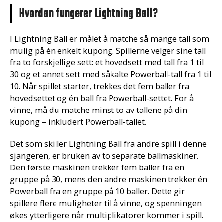
Hvordan fungerer Lightning Ball?
I Lightning Ball er målet å matche så mange tall som
mulig på én enkelt kupong. Spillerne velger sine tall
fra to forskjellige sett: et hovedsett med tall fra 1 til
30 og et annet sett med såkalte Powerball-tall fra 1 til
10. Når spillet starter, trekkes det fem baller fra
hovedsettet og én ball fra Powerball-settet. For å
vinne, må du matche minst to av tallene på din
kupong – inkludert Powerball-tallet.
Det som skiller Lightning Ball fra andre spill i denne
sjangeren, er bruken av to separate ballmaskiner.
Den første maskinen trekker fem baller fra en
gruppe på 30, mens den andre maskinen trekker én
Powerball fra en gruppe på 10 baller. Dette gir
spillere flere muligheter til å vinne, og spenningen
økes ytterligere når multiplikatorer kommer i spill.