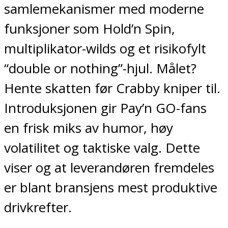
samlemekanismer med moderne
funksjoner som Hold’n Spin,
multiplikator-wilds og et risikofylt
“double or nothing”-hjul. Målet?
Hente skatten før Crabby kniper til.
Introduksjonen gir Pay’n GO-fans
en frisk miks av humor, høy
volatilitet og taktiske valg. Dette
viser og at leverandøren fremdeles
er blant bransjens mest produktive
drivkrefter.