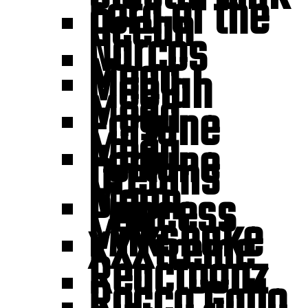
Lord of the
Ocean
Narcos
Mega
Moolah
Mega
Fortune
Mega
Fortune
Dreams
Moon
Princess
Milkshake
XXXtreme
Reactoonz
Rocco Gallo