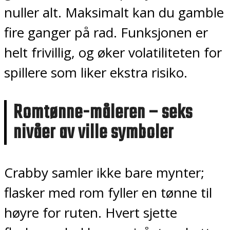
nuller alt. Maksimalt kan du gamble
fire ganger på rad. Funksjonen er
helt frivillig, og øker volatiliteten for
spillere som liker ekstra risiko.
Romtønne-måleren – seks
nivåer av ville symboler
Crabby samler ikke bare mynter;
flasker med rom fyller en tønne til
høyre for ruten. Hvert sjette