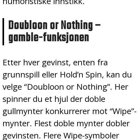
humoristiske innstikk.
Doubloon or Nothing –
gamble-funksjonen
Etter hver gevinst, enten fra
grunnspill eller Hold’n Spin, kan du
velge “Doubloon or Nothing”. Her
spinner du et hjul der doble
gullmynter konkurrerer mot “Wipe”-
mynter. Flest doble mynter dobler
gevinsten. Flere Wipe-symboler