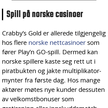
Spill på norske casinoer
Crabby’s Gold er allerede tilgjengelig
hos flere
norske nettcasinoer
som
fører Play’n GO-spill. Dermed kan
norske spillere kaste seg rett ut i
piratbukten og jakte multiplikator-
mynter fra første dag. Hos mange
aktører møtes nye kunder dessuten
av velkomstbonuser som