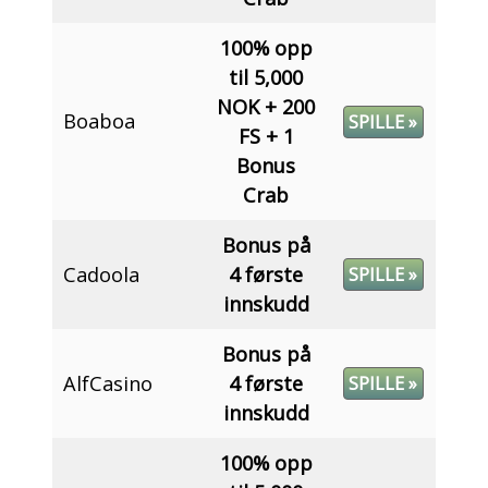
100% opp
til 5,000
NOK + 200
Boaboa
SPILLE »
FS + 1
Bonus
Crab
Bonus på
Cadoola
4 første
SPILLE »
innskudd
Bonus på
AlfCasino
4 første
SPILLE »
innskudd
100% opp