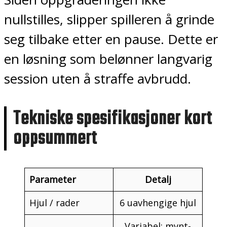
nullstilles, slipper spilleren å grinde
seg tilbake etter en pause. Dette er
en løsning som belønner langvarig
session uten å straffe avbrudd.
Tekniske spesifikasjoner kort
oppsummert
Parameter
Detalj
Hjul / rader
6 uavhengige hjul
Variabel; mynt-